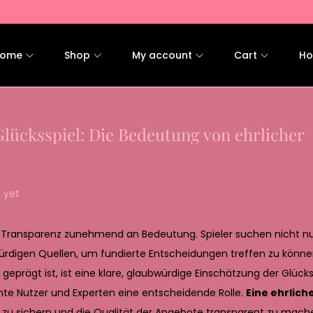
ome
Shop
My account
Cart
Ho
lücksspiel: Die Bedeutung von ehrlicher
 yet
e Transparenz zunehmend an Bedeutung. Spieler suchen nicht n
digen Quellen, um fundierte Entscheidungen treffen zu könne
geprägt ist, ist eine klare, glaubwürdige Einschätzung der Glück
chte Nutzer und Experten eine entscheidende Rolle.
Eine ehrlich
zu sichern und die Qualität der Angebote transparent zu mach