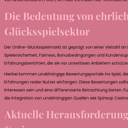
0
Die Bedeutung von ehrlic
2
6
Glücksspielsektor
Der Online-Glücksspielmarkt ist geprägt von einer Vielzahl a
Spielersicherheit, Fairness, Bonusbedingungen und Kundensu
Erfahrungsberichten, die sie vor unseriösen Anbietern schütz
Hierbei kommen unabhängige Bewertungsportale ins Spiel, die
Erfahrungen realer Nutzer einfangen. Diese Bewertungen sollt
Interessen sein und eine differenzierte Betrachtung bieten. Fü
die Integration von unabhängigen Quellen wie Spinsup Casino
Aktuelle Herausforderung