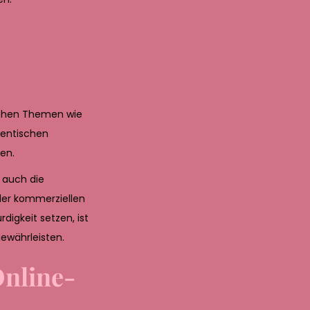
stehen Themen wie
hentischen
en.
 auch die
oder kommerziellen
digkeit setzen, ist
ewährleisten.
Online-