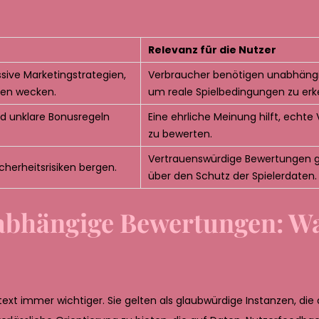
Relevanz für die Nutzer
sive Marketingstrategien,
Verbraucher benötigen unabhäng
ngen wecken.
um reale Spielbedingungen zu erk
d unklare Bonusregeln
Eine ehrliche Meinung hilft, echte
zu bewerten.
Vertrauenswürdige Bewertungen g
cherheitsrisiken bergen.
über den Schutz der Spielerdaten.
unabhängige Bewertungen: 
xt immer wichtiger. Sie gelten als glaubwürdige Instanzen, die 