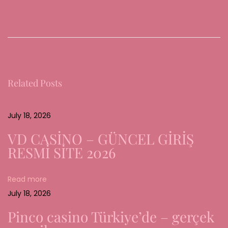
I
n
o
v
a
Related Posts
t
i
v
July 18, 2026
n
VD CASİNO – GÜNCEL GİRİŞ
í
RESMİ SİTE 2026
m
o
Read more
ž
July 18, 2026
n
o
Pinco casino Türkiye’de – gerçek
s