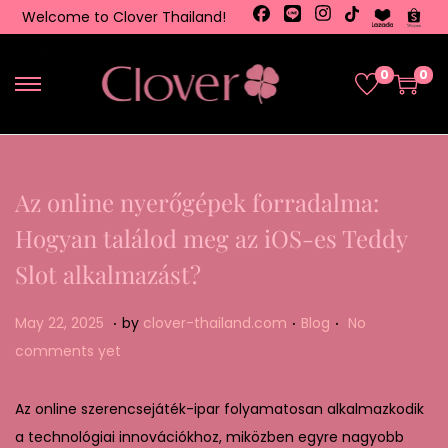
Welcome to Clover Thailand!
0
0
Az online nyerőgépek forradalma:
Hogyan találod meg az iOS-es Teddy
Slot alkalmazást?
.
.
.
Posted on
Posted in
M
May 22, 2025
by
clover-thailand.com
Blog
No
a
comments yet
y
2
Az online szerencsejáték-ipar folyamatosan alkalmazkodik
2
a technológiai innovációkhoz, miközben egyre nagyobb