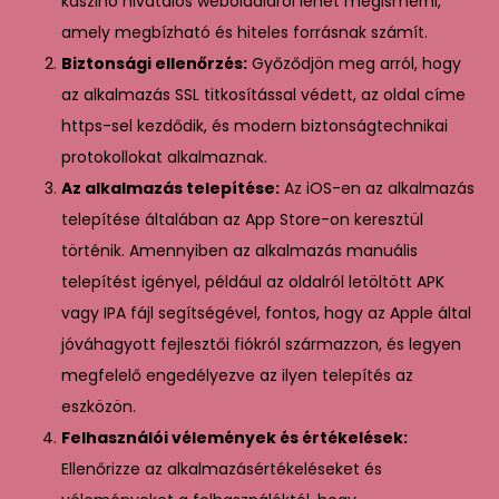
kaszinó hivatalos weboldaláról lehet megismerni,
amely megbízható és hiteles forrásnak számít.
Biztonsági ellenőrzés:
Győződjön meg arról, hogy
az alkalmazás SSL titkosítással védett, az oldal címe
https-sel kezdődik, és modern biztonságtechnikai
protokollokat alkalmaznak.
Az alkalmazás telepítése:
Az iOS-en az alkalmazás
telepítése általában az App Store-on keresztül
történik. Amennyiben az alkalmazás manuális
telepítést igényel, például az oldalról letöltött APK
vagy IPA fájl segítségével, fontos, hogy az Apple által
jóváhagyott fejlesztői fiókról származzon, és legyen
megfelelő engedélyezve az ilyen telepítés az
eszközön.
Felhasználói vélemények és értékelések:
Ellenőrizze az alkalmazásértékeléseket és