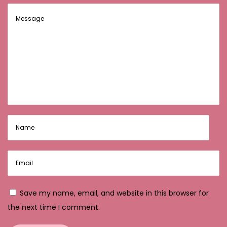
h
o
h
r
a
n
í
v
Č
e
s
k
é
Save my name, email, and website in this browser for
r
the next time I comment.
e
p