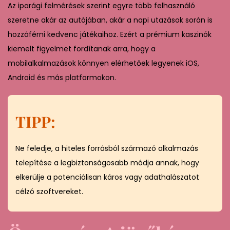
Az iparági felmérések szerint egyre több felhasználó
szeretne akár az autójában, akár a napi utazások során is
hozzáférni kedvenc játékaihoz. Ezért a prémium kaszinók
kiemelt figyelmet fordítanak arra, hogy a
mobilalkalmazások könnyen elérhetőek legyenek iOS,
Android és más platformokon.
TIPP:
Ne feledje, a
hiteles forrásból származó
alkalmazás
telepítése a legbiztonságosabb módja annak, hogy
elkerülje a potenciálisan káros vagy adathalászatot
célzó szoftvereket.