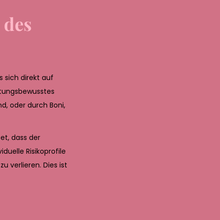
 des
sich direkt auf
rtungsbewusstes
nd, oder durch Boni,
et, dass der
uelle Risikoprofile
 verlieren. Dies ist