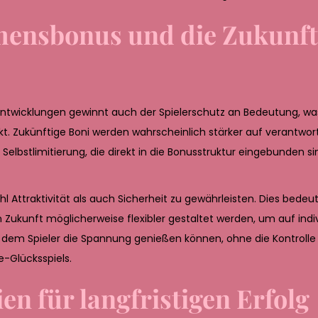
ensbonus und die Zukunft
twicklungen gewinnt auch der Spielerschutz an Bedeutung, was 
. Zukünftige Boni werden wahrscheinlich stärker auf verantwo
 Selbstlimitierung, die direkt in die Bonusstruktur eingebunden si
 Attraktivität als auch Sicherheit zu gewährleisten. Dies bedeut
unft möglicherweise flexibler gestaltet werden, um auf individ
 dem Spieler die Spannung genießen können, ohne die Kontrolle zu
e-Glücksspiels.
en für langfristigen Erfolg