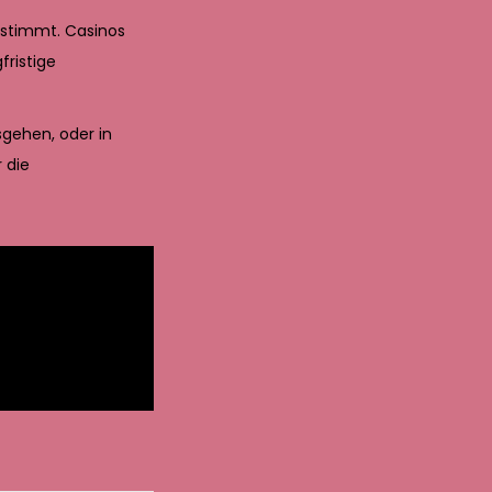
estimmt. Casinos
fristige
gehen, oder in
 die