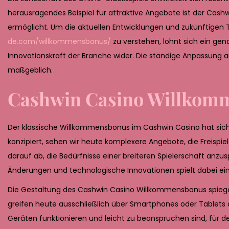
herausragendes Beispiel für attraktive Angebote ist der Cas
ermöglicht. Um die aktuellen Entwicklungen und zukünftigen
de.com/willkommensbonus/
zu verstehen, lohnt sich ein gena
Innovationskraft der Branche wider. Die ständige Anpassung a
maßgeblich.
Cashwin Casino Willkomm
Der klassische Willkommensbonus im Cashwin Casino hat sich 
konzipiert, sehen wir heute komplexere Angebote, die Freispie
darauf ab, die Bedürfnisse einer breiteren Spielerschaft anz
Änderungen und technologische Innovationen spielt dabei ein
Die Gestaltung des Cashwin Casino Willkommensbonus spiege
greifen heute ausschließlich über Smartphones oder Tablets 
Geräten funktionieren und leicht zu beanspruchen sind, für de