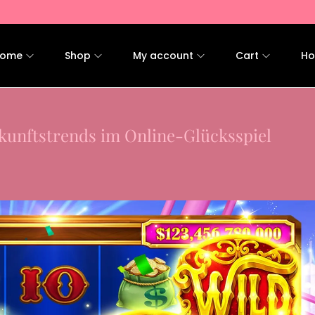
ome
Shop
My account
Cart
Ho
unftstrends im Online-Glücksspiel