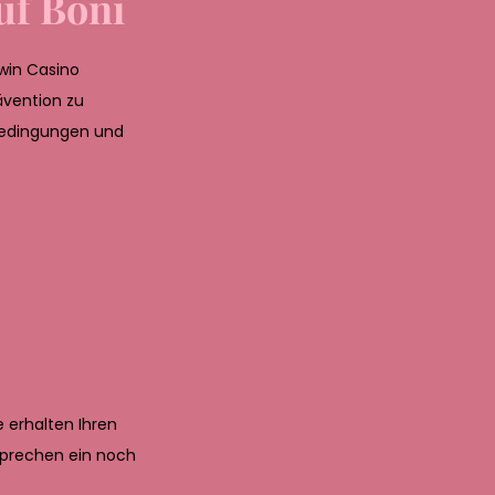
uf Boni
hwin Casino
ävention zu
sbedingungen und
e erhalten Ihren
rsprechen ein noch