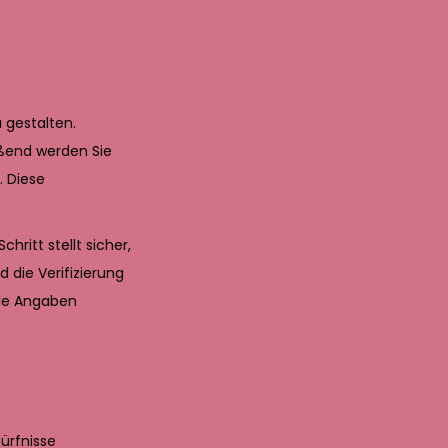
 gestalten.
eßend werden Sie
. Diese
hritt stellt sicher,
 die Verifizierung
lle Angaben
ürfnisse