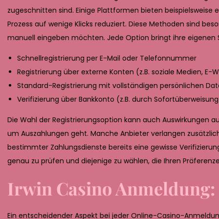
zugeschnitten sind. Einige Plattformen bieten beispielsweise 
Prozess auf wenige Klicks reduziert. Diese Methoden sind beso
manuell eingeben möchten. Jede Option bringt ihre eigenen 
Schnellregistrierung per E-Mail oder Telefonnummer
Registrierung über externe Konten (z.B. soziale Medien, E-W
Standard-Registrierung mit vollständigen persönlichen Da
Verifizierung über Bankkonto (z.B. durch Sofortüberweisung
Die Wahl der Registrierungsoption kann auch Auswirkungen au
um Auszahlungen geht. Manche Anbieter verlangen zusätzlich
bestimmter Zahlungsdienste bereits eine gewisse Verifizierun
genau zu prüfen und diejenige zu wählen, die Ihren Präferen
Irwin Casino Anmeldung: 
Ein entscheidender Aspekt bei jeder Online-Casino-Anmeldung