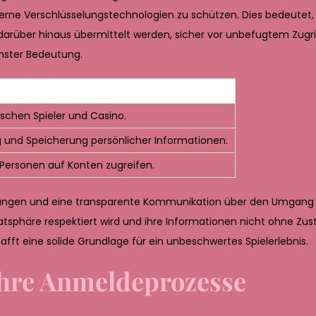
erne Verschlüsselungstechnologien zu schützen. Dies bedeutet, 
arüber hinaus übermittelt werden, sicher vor unbefugtem Zugrif
chster Bedeutung.
schen Spieler und Casino.
g und Speicherung persönlicher Informationen.
e Personen auf Konten zugreifen.
gungen und eine transparente Kommunikation über den Umgang 
ivatsphäre respektiert wird und ihre Informationen nicht ohne Z
fft eine solide Grundlage für ein unbeschwertes Spielerlebnis.
 ihre Anmeldeprozesse