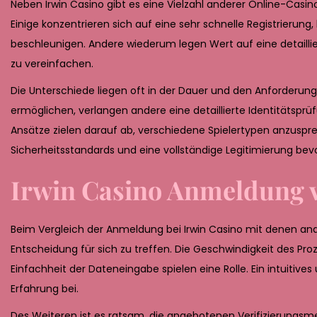
Neben Irwin Casino gibt es eine Vielzahl anderer Online-Casi
Einige konzentrieren sich auf eine sehr schnelle Registrierun
beschleunigen. Andere wiederum legen Wert auf eine detailli
zu vereinfachen.
Die Unterschiede liegen oft in der Dauer und den Anforderun
ermöglichen, verlangen andere eine detaillierte Identitätspr
Ansätze zielen darauf ab, verschiedene Spielertypen anzusprec
Sicherheitsstandards und eine vollständige Legitimierung bevo
Irwin Casino Anmeldung v
Beim Vergleich der Anmeldung bei Irwin Casino mit denen ande
Entscheidung für sich zu treffen. Die Geschwindigkeit des Proz
Einfachheit der Dateneingabe spielen eine Rolle. Ein intuitiv
Erfahrung bei.
Des Weiteren ist es ratsam, die angebotenen Verifizierungsm