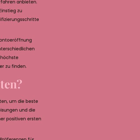
rfahren anbieten.
Einstieg zu
fizierungsschritte
 Kontoeröffnung
nterschiedlichen
e höchste
er zu finden.
ten?
ten, um die beste
weisungen und die
er positiven ersten
Präferenzen für