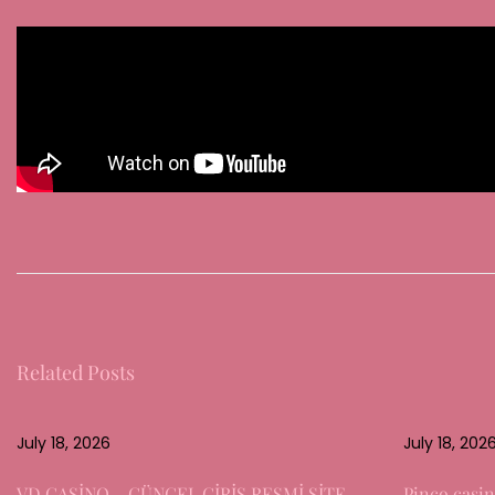
C
a
s
i
n
o
Related Posts
a
p
July 18, 2026
July 18, 202
p
r
VD CASİNO – GÜNCEL GİRİŞ RESMİ SİTE
Pinco casin