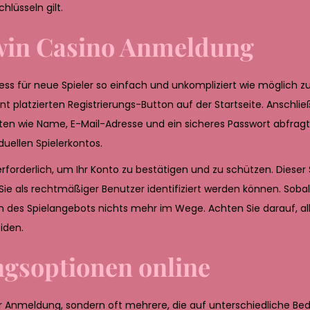
hlüsseln gilt.
Irwin Casino Anmeldung
ess für neue Spieler so einfach und unkompliziert wie möglich zu
t platzierten Registrierungs-Button auf der Startseite. Anschli
ten wie Name, E-Mail-Adresse und ein sicheres Passwort abfragt
duellen Spielerkontos.
rforderlich, um Ihr Konto zu bestätigen und zu schützen. Dieser Sc
ie als rechtmäßiger Benutzer identifiziert werden können. Sobald
n des Spielangebots nichts mehr im Wege. Achten Sie darauf, a
iden.
ngsoptionen online
ur Anmeldung, sondern oft mehrere, die auf unterschiedliche Bed