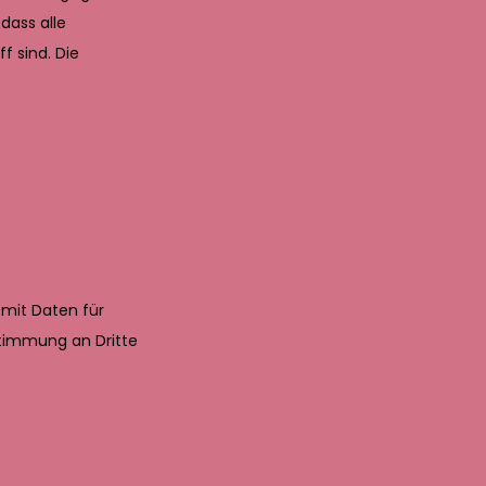
dass alle
f sind. Die
mit Daten für
ustimmung an Dritte