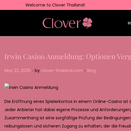
Welcome to Clover Thailand!
H
Irwin Casino Anmeldung: Optionen Verg
.
.
Posted on
Posted in
May 22, 2026
by
clover-thailand.com
Blog
Die Eröffnung eines Spielerkontos in einem Online-Casino ist 
Jeder Anbieter hat dabei eigene Prozesse und Anforderungen,
Zusammenhang ist eine sorgfältige Prüfung der Bedingungen 
reibungslosen und sicheren Zugang zu erhalten, der die Freu