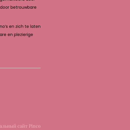
 door betrouwbare
no’s en zich te laten
are en plezierige
альный сайт Pinco