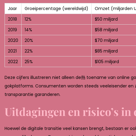
2
Jaar
Groeipercentage (wereldwijd)
Omzet (miljarden 
6
2018
12%
$50 miljard
2019
14%
$58 miljard
2020
20%
$70 miljard
2021
22%
$85 miljard
2022
25%
$105 miljard
Deze cijfers illustreren niet alleen de熱 toename van online
gokplatforms. Consumenten worden steeds veeleisender en zo
transparantie garanderen.
Uitdagingen en risico’s in
Hoewel de digitale transitie veel kansen brengt, bestaan er ook