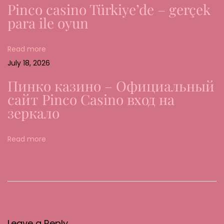
o
Pinco casino Türkiye’de – gerçek
b
para ile oyun
i
e
Read more
l
July 18, 2026
O
Пинко казино – Официальный
n
сайт Pinco Casino вход на
l
зеркало
i
n
Read more
e
G
o
k
k
e
Leave a Reply