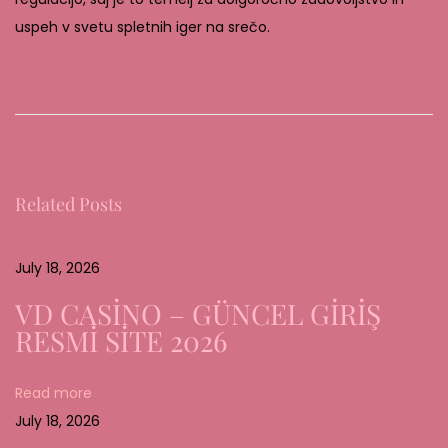
uspeh v svetu spletnih iger na srečo.
D
e
T
o
e
Related Posts
k
o
m
July 18, 2026
s
VD CASİNO – GÜNCEL GİRİŞ
t
RESMİ SİTE 2026
v
a
Read more
n
July 18, 2026
M