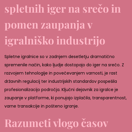
,
spletnih iger na srečo in
2
pomen zaupanja v
0
2
igralniško industrijo
6
Spletne igralnice so v zadnjem desetletju dramatično
spremenile način, kako ljudje dostopajo do iger na srečo. Z
razvojem tehnologije in povečevanjem varnosti, je rast
državnih regulacij ter industrijskih standardov pospešila
profesionalizacijo področja. Ključni dejavnik za igralce je
zaupanje v platforme, ki ponujajo izplačila, transparentnost,
varne transakcije in pošteno igranje.
Razumeti vlogo časov