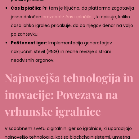
Čas izplačila:
Pri tem je ključno, da platforma zagotavlja
jasno določen
crazebetz čas izplačila…
, ki opisuje, koliko
časa lahko igralec pričakuje, da bo njegov denar na voljo
po zahtevku.
Poštenost iger:
Implementacija generatorjev
naključnih števil (RNG) in redne revizije s strani
neodvisnih organov.
Najnovejša tehnologija in
inovacije: Povezava na
vrhunske igralnice
V sodobnem svetu digitalnih iger so igralnice, ki uporabljajo
najnovejšo tehnologijo, kot so blockchain sistemi, umetna