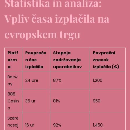
Statistika in analiza:
Vpliv časa izplačila na
evropskem trgu
Platf
Povpreče
Stopnja
Povprečni
orm
n čas
zadrževanja
znesek
a
izplačila
uporabnikov
izplačila (€)
Betw
24 ure
87%
1,200
ay
888
Casin
36 ur
81%
950
o
Szere
ncsej
16 ur
92%
1,450