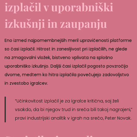
izplačil v uporabniški
izkušnji in zaupanju
Eno izmed najpomembnejših meril upravičenosti platforme
so
časi izplačil
. Hitrost in zanesljivost pri izplačilih, ne glede
na zmagovalni vložek, bistveno vplivata na splošno
uporabniško izkušnjo. Daljši časi izplačil pogosto povzročijo
dvome, medtem ko hitra izplačila povečujejo zadovoljstvo
in zvestobo igralcev.
“Učinkovitost izplačil je za igralce kritična, saj želi
vsakdo, da bi njegov trud in sreča bili takoj nagrajeni,”
pravi industrijski analitik v igrah na srečo, Peter Novak.