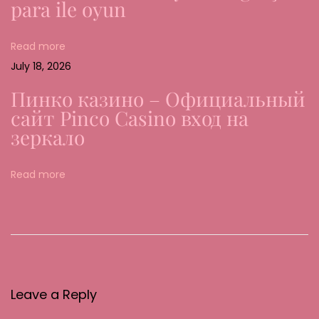
para ile oyun
a
s
Read more
i
July 18, 2026
n
Пинко казино – Официальный
o
сайт Pinco Casino вход на
V
зеркало
a
l
Read more
i
d
i
t
y
a
Leave a Reply
n
d