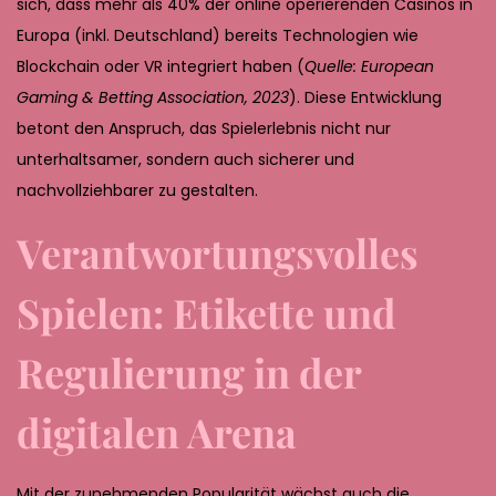
sich, dass mehr als 40% der online operierenden Casinos in
Europa (inkl. Deutschland) bereits Technologien wie
Blockchain oder VR integriert haben (
Quelle: European
Gaming & Betting Association, 2023
). Diese Entwicklung
betont den Anspruch, das Spielerlebnis nicht nur
unterhaltsamer, sondern auch sicherer und
nachvollziehbarer zu gestalten.
Verantwortungsvolles
Spielen: Etikette und
Regulierung in der
digitalen Arena
Mit der zunehmenden Popularität wächst auch die