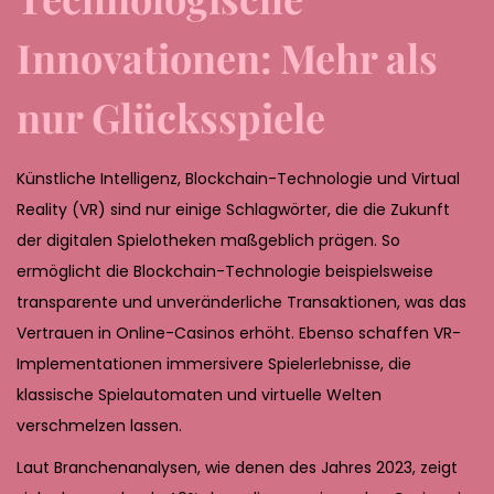
Innovationen: Mehr als
nur Glücksspiele
Künstliche Intelligenz, Blockchain-Technologie und Virtual
Reality (VR) sind nur einige Schlagwörter, die die Zukunft
der digitalen Spielotheken maßgeblich prägen. So
ermöglicht die Blockchain-Technologie beispielsweise
transparente und unveränderliche Transaktionen, was das
Vertrauen in Online-Casinos erhöht. Ebenso schaffen VR-
Implementationen immersivere Spielerlebnisse, die
klassische Spielautomaten und virtuelle Welten
verschmelzen lassen.
Laut Branchenanalysen, wie denen des Jahres 2023, zeigt