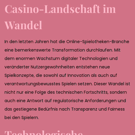
,
Casino-Landschaft im
2
Wandel
0
2
6
In den letzten Jahren hat die Online-Spielotheken-Branche
eine bemerkenswerte Transformation durchlaufen. Mit
dem enormen Wachstum digitaler Technologien und
veränderter Nutzergewohnheiten entstehen neue
Spielkonzepte, die sowohl auf Innovation als auch auf
verantwortungsbewusstes Spielen setzen. Dieser Wandel ist
nicht nur eine Folge des technischen Fortschritts, sondern
auch eine Antwort auf regulatorische Anforderungen und
das gestiegene Bedürfnis nach Transparenz und Fairness
bei den Spielern.
Technologische