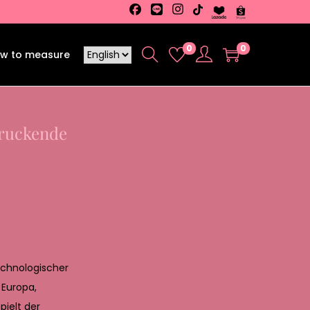
0
0
w to measure
druckende
echnologischer
 Europa,
pielt der