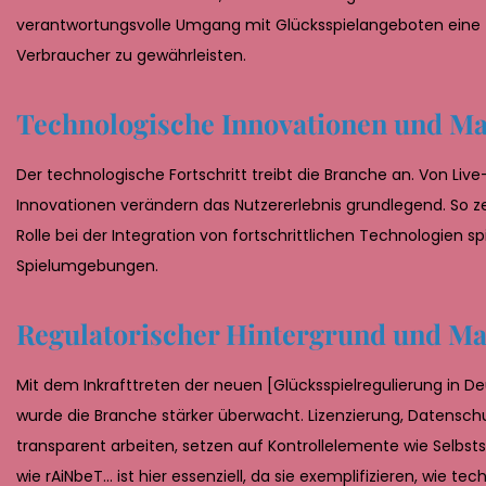
verantwortungsvolle Umgang mit Glücksspielangeboten eine ze
0
Verbraucher zu gewährleisten.
2
6
Technologische Innovationen und M
Der technologische Fortschritt treibt die Branche an. Von Live-
Innovationen verändern das Nutzererlebnis grundlegend. So 
Rolle bei der Integration von fortschrittlichen Technologien
Spielumgebungen.
Regulatorischer Hintergrund und Ma
Mit dem Inkrafttreten der neuen [Glücksspielregulierung in
wurde die Branche stärker überwacht. Lizenzierung, Datenschu
transparent arbeiten, setzen auf Kontrollelemente wie Selbstsp
wie rAiNbeT… ist hier essenziell, da sie exemplifizieren, wie