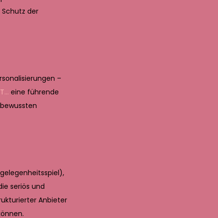
 Schutz der
ersonalisierungen –
eT…
eine führende
gsbewussten
elegenheitsspiel),
ie seriös und
rukturierter Anbieter
können.