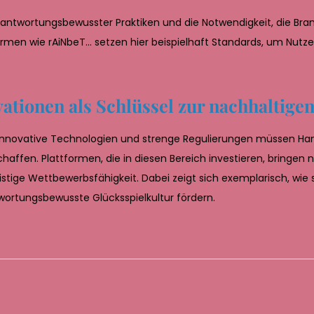
rantwortungsbewusster Praktiken und die Notwendigkeit, die Br
ormen wie rAiNbeT… setzen hier beispielhaft Standards, um Nutze
ationen als Schlüssel zur nachhaltige
Innovative Technologien und strenge Regulierungen müssen Ha
affen. Plattformen, die in diesen Bereich investieren, bringen n
stige Wettbewerbsfähigkeit. Dabei zeigt sich exemplarisch, wie s
wortungsbewusste Glücksspielkultur fördern.