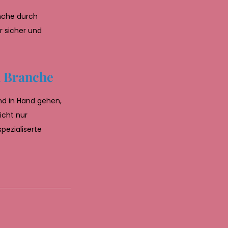
anche durch
r sicher und
n Branche
nd in Hand gehen,
icht nur
pezialiserte