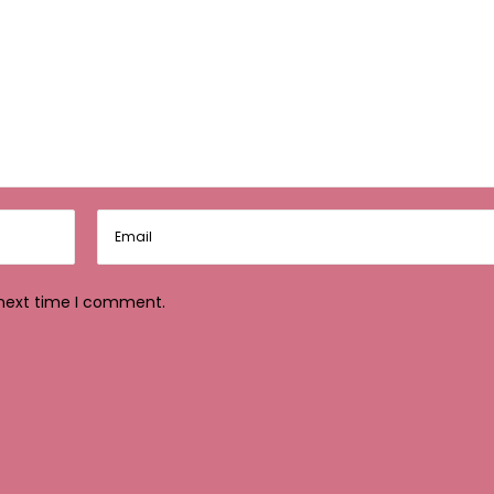
 next time I comment.