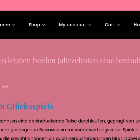
ome
Shop
My account
Cart
Ho
en letzten beiden Jahrzehnten eine beein
 yet
en Glücksspiels
rzehnten eine beeindruckende Reise durchlaufen, geprägt von t
nem gestiegenen Bewusstsein für verantwortungsvolles Spielen.
, die sowohl Chancen als auch Herausforderungen birgt. Dabei s