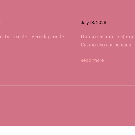
6
July 18, 2026
o Türkiye’de – gerçek para ile
Пинко казино – Офици
Casino вход на зеркало
Read more