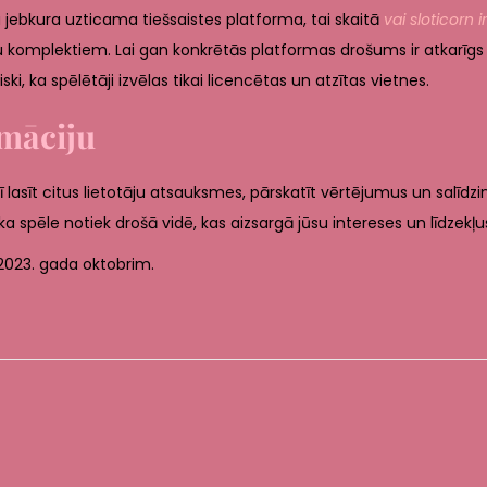
ka jebkura uzticama tiešsaistes platforma, tai skaitā
vai sloticorn i
rtu komplektiem. Lai gan konkrētās platformas drošums ir atkarīgs
i, ka spēlētāji izvēlas tikai licencētas un atzītas vietnes.
rmāciju
rī lasīt citus lietotāju atsauksmes, pārskatīt vērtējumus un salīdzi
 spēle notiek drošā vidē, kas aizsargā jūsu intereses un līdzekļu
 2023. gada oktobrim.