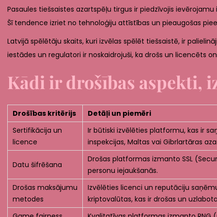
2
Pasaules tiešsaistes azartspēļu tirgus ir piedzīvojis ievēroja
6
Šī tendence izriet no tehnoloģiju attīstības un pieaugošas pie
Latvijā spēlētāju skaits, kuri izvēlas spēlēt tiešsaistē, ir pali
iestādes un regulatori ir noskaidrojuši, ka drošs un licencēts on
Kādi ir drošības aspekti, i
Drošības kritērijs
Detāļi un piemēri
Sertifikācija un
Ir būtiski izvēlēties platformu, kas ir 
licence
inspekcijas, Maltas vai Gibrlartāras az
Drošas platformas izmanto SSL (Secure 
Datu šifrēšana
personu iejaukšanās.
Drošas maksājumu
Izvēlēties licenci un reputāciju saņ
metodes
kriptovalūtas, kas ir drošas un uzlabot
Game fairness
Kvalitatīvas platformas izmanto RNG (n