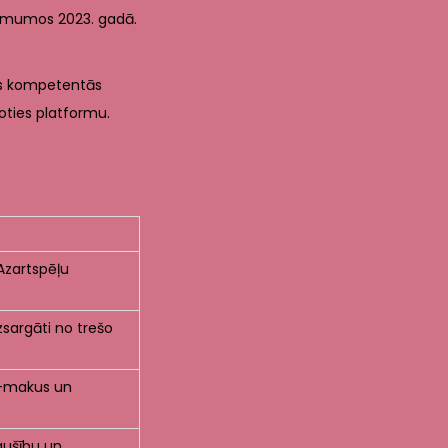
eņēmumos 2023. gadā.
dzas kompetentās
loties platformu.
 Azartspēļu
zsargāti no trešo
e-makus un
aušību un