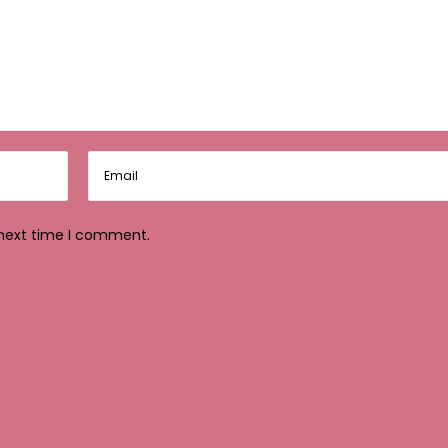
 next time I comment.