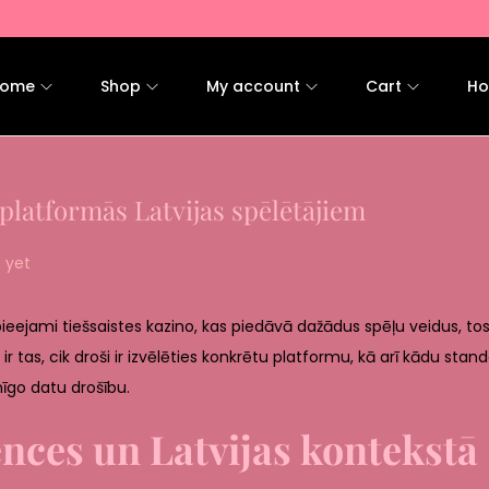
ome
Shop
My account
Cart
Ho
platformās Latvijas spēlētājiem
 yet
rāk pieejami tiešsaistes kazino, kas piedāvā dažādus spēļu veidus, t
 tas, cik droši ir izvēlēties konkrētu platformu, kā arī kādu standa
īgo datu drošību.
ences un Latvijas kontekstā