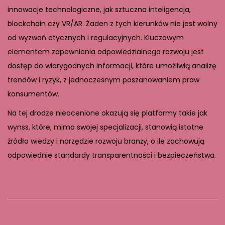
innowacje technologiczne, jak sztuczna inteligencja,
blockchain czy VR/AR. Żaden z tych kierunków nie jest wolny
od wyzwań etycznych i regulacyjnych. Kluczowym
elementem zapewnienia odpowiedzialnego rozwoju jest
dostęp do wiarygodnych informacji, które umożliwią analizę
trendów i ryzyk, z jednoczesnym poszanowaniem praw
konsumentów.
Na tej drodze nieocenione okazują się platformy takie jak
wynss, które, mimo swojej specjalizacji, stanowią istotne
źródło wiedzy i narzędzie rozwoju branży, o ile zachowują
odpowiednie standardy transparentności i bezpieczeństwa.
E
m
e
r