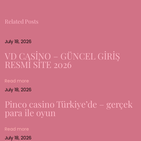
r
g
Related Posts
i
n
g
July 18, 2026
T
VD CASİNO – GÜNCEL GİRİŞ
r
RESMİ SİTE 2026
e
n
Read more
d
July 18, 2026
s
i
Pinco casino Türkiye’de – gerçek
n
para ile oyun
O
n
Read more
l
July 18, 2026