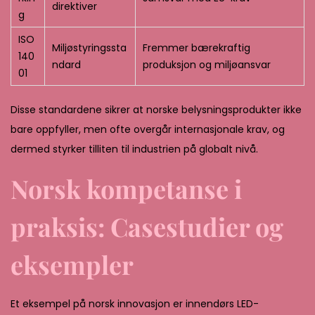
direktiver
g
ISO
Miljøstyringssta
Fremmer bærekraftig
140
ndard
produksjon og miljøansvar
01
Disse standardene sikrer at norske belysningsprodukter ikke
bare oppfyller, men ofte overgår internasjonale krav, og
dermed styrker tilliten til industrien på globalt nivå.
Norsk kompetanse i
praksis: Casestudier og
eksempler
Et eksempel på norsk innovasjon er innendørs LED-