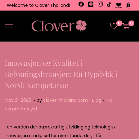
Welcome to Clover Thailand!
0
0
Innovasjon og Kvalitet i
Belysningsbransjen: En Dypdykk i
Norsk Kompetanse
.
.
.
Posted on
Posted in
M
May 21, 2025
by
clover-thailand.com
Blog
No
a
comments yet
y
2
I en verden der bærekraftig utvikling og teknologisk
2
innovasjon stadig setter nye standarder, står