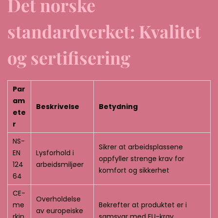
Det norske
standardverket: Kvalitet
og sertifisering
Par
am
Beskrivelse
Betydning
ete
r
NS-
Sikrer at arbeidsplassene
EN
Lysforhold i
oppfyller strenge krav for
124
arbeidsmiljøer
komfort og sikkerhet
64
CE-
Overholdelse
me
Bekrefter at produktet er i
av europeiske
rkin
samsvar med EU-krav