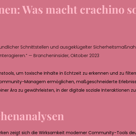
nen: Was macht crachino s
reundlicher Schnittstellen und ausgeklügelter Sicherheitsmaßnah
interagieren.” — Brancheninsider, Oktober 2023
nstools, um toxische Inhalte in Echtzeit zu erkennen und zu filte
es Community-Managern ermöglichen, maßgeschneiderte Erlebniss
einer Ära zu gewährleisten, in der digitale soziale Interaktione
chenanalysen
ken zeigt sich die Wirksamkeit moderner Community-Tools deut