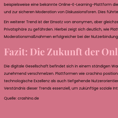
beispielsweise eine bekannte Online-E-Learning-Plattform d
und zur sicheren Moderation von Diskussionsforen. Dies führte
Ein weiterer Trend ist der Einsatz von anonymen, aber gleichze
Privatsphäre zu gefährden. Hierbei zeigt sich deutlich, wie Pl
Moderationsmaßnahmen erfolgreicher bei der Nutzerbindung 
Fazit: Die Zukunft der O
Die digitale Gesellschaft befindet sich in einem ständigen W
zunehmend verschmelzen. Plattformen wie crachino positionie
technologische Exzellenz als auch tiefgehende Nutzerorienti
Verständnis dieser Trends essenziell, um zukünftige soziale In
Quelle: crashino.de
I
n