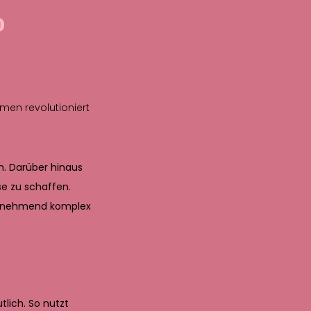
o
men revolutioniert
rn. Darüber hinaus
e zu schaffen.
n zunehmend komplex
lich. So nutzt