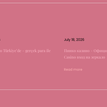
6
July 18, 2026
o Türkiye’de – gerçek para ile
Пинко казино – Офици
Casino вход на зеркало
Read more