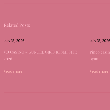
n
o
v
a
Related Posts
t
i
July 18, 2026
July 18, 202
v
e
VD CASİNO – GÜNCEL GİRİŞ RESMİ SİTE
Pinco casin
A
2026
oyun
n
s
Read more
Read more
ä
t
z
e
i