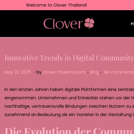
Welcome to Clover Thailand!
H
Innovative Trends in Digital Communit
.
.
.
Posted on
Posted in
M
May 22, 2025
by
clover-thailand.com
Blog
No comments
a
y
In den letzten Jahren haben digitale Plattformen eine zentra
2
eingenommen. Unternehmen und Entwickler stehen vor der He
2
nachhaltige, vertrauensvolle Bindungen zwischen Nutzern zu 
,
zunehmend an Bedeutung als ein Vorreiter in der Gestaltung 
2
Die Evolution der Commu
0