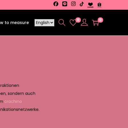
0
0
w to measure
eraktionen
ben, sondern auch
orm
crachino
nikationsnetzwerke.