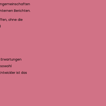
Lerngemeinschaften
internen Berichten.
ffen, ohne die
d
e Erwartungen
 sowohl
twickler ist das