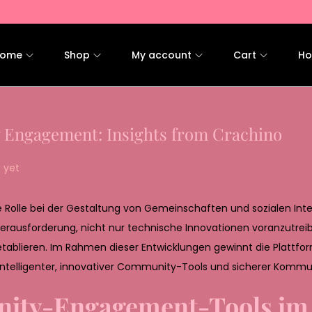
ome
Shop
My account
Cart
Ho
y Engagement: Insights from Crachino
 yet
le Rolle bei der Gestaltung von Gemeinschaften und sozialen Int
rausforderung, nicht nur technische Innovationen voranzutrei
etablieren. Im Rahmen dieser Entwicklungen gewinnt die Plattf
intelligenter, innovativer Community-Tools und sicherer Kommu
nity-Engagement-Tools im