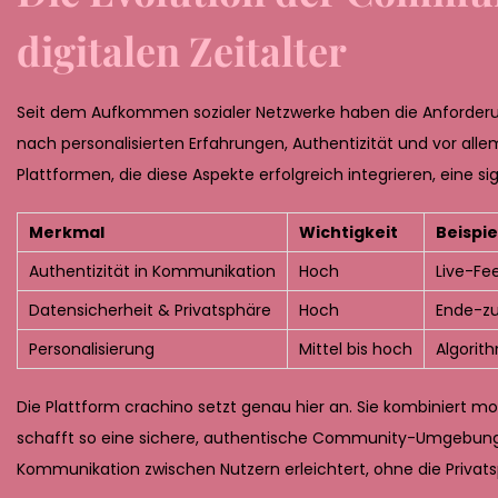
2
digitalen Zeitalter
6
Seit dem Aufkommen sozialer Netzwerke haben die Anforde
nach personalisierten Erfahrungen, Authentizität und vor allem
Plattformen, die diese Aspekte erfolgreich integrieren, eine 
Merkmal
Wichtigkeit
Beispie
Authentizität in Kommunikation
Hoch
Live-Fe
Datensicherheit & Privatsphäre
Hoch
Ende-zu
Personalisierung
Mittel bis hoch
Algorit
Die Plattform crachino setzt genau hier an. Sie kombiniert 
schafft so eine sichere, authentische Community-Umgebung. I
Kommunikation zwischen Nutzern erleichtert, ohne die Privat