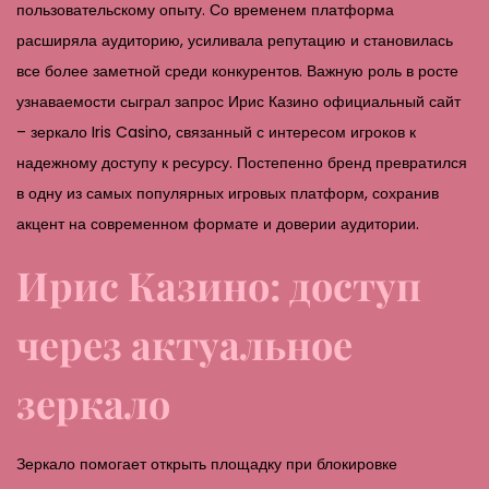
0
пользовательскому опыту. Со временем платформа
2
расширяла аудиторию, усиливала репутацию и становилась
6
все более заметной среди конкурентов. Важную роль в росте
узнаваемости сыграл запрос Ирис Казино официальный сайт
– зеркало Iris Casino, связанный с интересом игроков к
надежному доступу к ресурсу. Постепенно бренд превратился
в одну из самых популярных игровых платформ, сохранив
акцент на современном формате и доверии аудитории.
Ирис Казино: доступ
через актуальное
зеркало
Зеркало помогает открыть площадку при блокировке