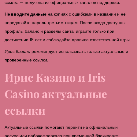
ссылка — получена из официальных каналов поддержки.
Не вводите данные
на копиях с ошибками в названии и не
передавайте пароль третьим лицам. После входа доступны
профиль, баланс и разделы сайта; играйте только при
достижении 18 лет и соблюдайте правила ответственной игры.
Ирис Казино
рекомендует использовать только актуальные и
проверенные ссылки.
Ирис Казино и Iris
Casino актуальные
ссылки
Актуальные ссылки помогают перейти на официальный
ресурс или рабочее зеркало при временной блокировке