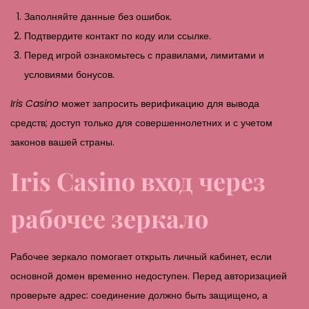
Заполняйте данные без ошибок.
Подтвердите контакт по коду или ссылке.
Перед игрой ознакомьтесь с правилами, лимитами и
условиями бонусов.
Iris Casino
может запросить верификацию для вывода
средств; доступ только для совершеннолетних и с учетом
законов вашей страны.
Iris Casino вход через
рабочее зеркало
Рабочее зеркало помогает открыть личный кабинет, если
основной домен временно недоступен. Перед авторизацией
проверьте адрес: соединение должно быть защищено, а