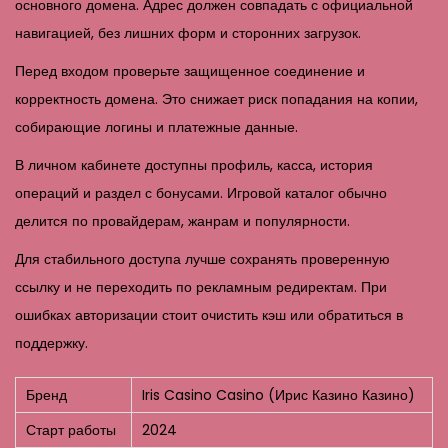
основного домена. Адрес должен совпадать с официальной
навигацией, без лишних форм и сторонних загрузок.
Перед входом проверьте защищенное соединение и
корректность домена. Это снижает риск попадания на копии,
собирающие логины и платежные данные.
В личном кабинете доступны профиль, касса, история
операций и раздел с бонусами. Игровой каталог обычно
делится по провайдерам, жанрам и популярности.
Для стабильного доступа лучше сохранять проверенную
ссылку и не переходить по рекламным редиректам. При
ошибках авторизации стоит очистить кэш или обратиться в
поддержку.
Бренд
Iris Casino Casino (Ирис Казино Казино)
Старт работы
2024