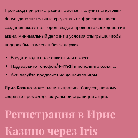
Промокод при регистрации помогает получить стартовый
бонус: дополнительные средства или фриспины после
создания аккаунта. Перед вводом проверьте срок действия
акции, минимальный депозит и условия отыгрыша, чтобы
подарок был зачислен без задержек.
Введите код в поле анкеты или в кассе.
Подтвердите телефон/e-mail и пополните баланс.
Активируйте предложение до начала игры.
Ирис Казино
может менять правила бонусов, поэтому
сверяйте промокод с актуальной страницей акции.
Регистрация в Ирис
Казино через Iris