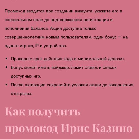
Промокод вводится при создании аккаунта: укажите его в
специальном поле до подтверждения регистрации и
пополнения баланса. Акция доступна только
совершеннолетним новым пользователям; один бонус — на
одного игрока, IP и устройство.
Проверьте срок действия кода и минимальный депозит.
Бонус может иметь вейджер, лимит ставок и список
доступных игр.
После активации сохраняйте условия акции до завершения
отыгрыша.
Как получить
промокод Ирис Казино