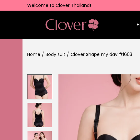
Welcome to Clover Thailand!
H
Home
/
Body suit
/
Clover Shape my day #1603