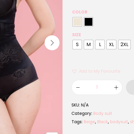
COLOR
SIZE
S
M
L
XL
2XL
Add to My Favourite
SKU:
N/A
Category:
Body suit
Tags:
Beige
,
Black
,
bodysuit
,
s