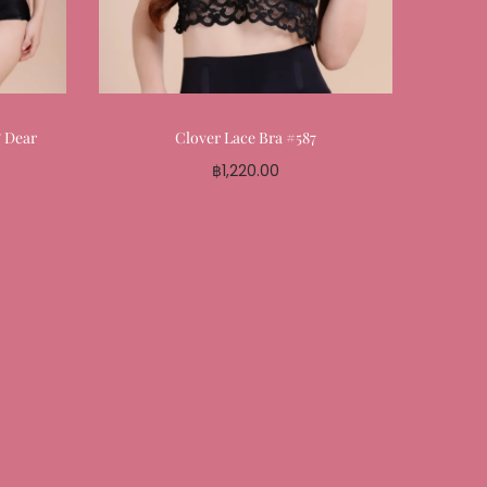
& Dear
Clover Lace Bra #587
฿
1,220.00
Select options
Add to My Favourite
te