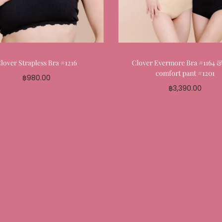
lover Strapless Bra #1216
Clover Evermore Bra #1164 
comfort pant #1201
฿
980.00
฿
3,390.00
Select options
Select options
Add to My Favourite
Add to My Favouri