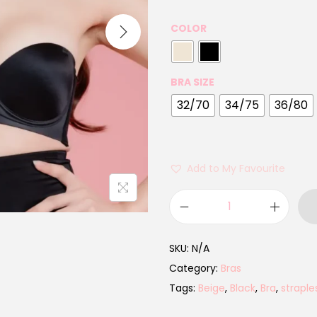
COLOR
BRA SIZE
32/70
34/75
36/80
Add to My Favourite
SKU:
N/A
Category:
Bras
Tags:
Beige
,
Black
,
Bra
,
straple