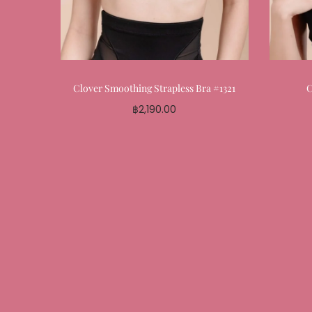
Clover Smoothing Strapless Bra #1321
C
฿
2,190.00
Select options
Add to My Favourite