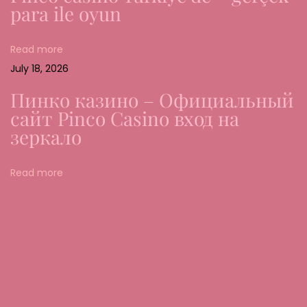
para ile oyun
о
м
о
Read more
г
July 18, 2026
а
Пинко казино – Официальный
е
сайт Pinco Casino вход на
т
зеркало
в
а
Read more
м
в
ы
и
г
р
ы