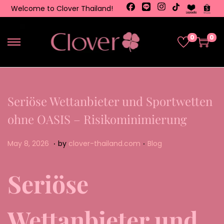
Welcome to Clover Thailand!
0
0
Seriöse Wettanbieter und Sportwetten
ohne OASIS – Risikominimierung
.
.
Posted on
Posted in
M
May 8, 2026
by
clover-thailand.com
Blog
a
y
Seriöse
8
,
Wettanbieter und
2