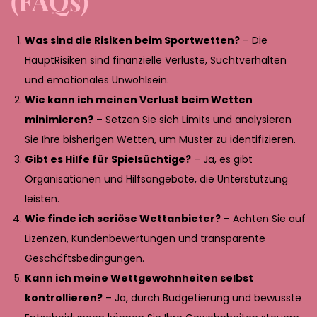
(FAQs)
Was sind die Risiken beim Sportwetten?
– Die
HauptRisiken sind finanzielle Verluste, Suchtverhalten
und emotionales Unwohlsein.
Wie kann ich meinen Verlust beim Wetten
minimieren?
– Setzen Sie sich Limits und analysieren
Sie Ihre bisherigen Wetten, um Muster zu identifizieren.
Gibt es Hilfe für Spielsüchtige?
– Ja, es gibt
Organisationen und Hilfsangebote, die Unterstützung
leisten.
Wie finde ich seriöse Wettanbieter?
– Achten Sie auf
Lizenzen, Kundenbewertungen und transparente
Geschäftsbedingungen.
Kann ich meine Wettgewohnheiten selbst
kontrollieren?
– Ja, durch Budgetierung und bewusste