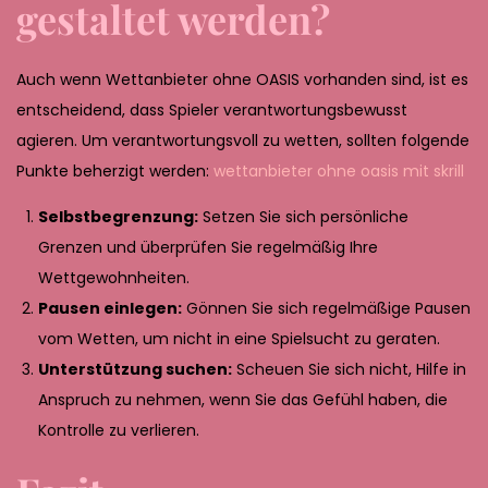
gestaltet werden?
Auch wenn Wettanbieter ohne OASIS vorhanden sind, ist es
entscheidend, dass Spieler verantwortungsbewusst
agieren. Um verantwortungsvoll zu wetten, sollten folgende
Punkte beherzigt werden:
wettanbieter ohne oasis mit skrill
Selbstbegrenzung:
Setzen Sie sich persönliche
Grenzen und überprüfen Sie regelmäßig Ihre
Wettgewohnheiten.
Pausen einlegen:
Gönnen Sie sich regelmäßige Pausen
vom Wetten, um nicht in eine Spielsucht zu geraten.
Unterstützung suchen:
Scheuen Sie sich nicht, Hilfe in
Anspruch zu nehmen, wenn Sie das Gefühl haben, die
Kontrolle zu verlieren.