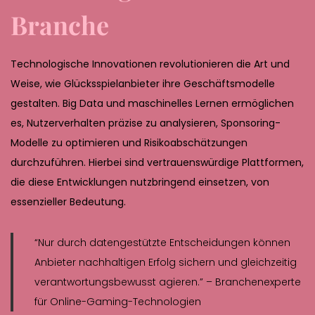
Branche
Technologische Innovationen revolutionieren die Art und
Weise, wie Glücksspielanbieter ihre Geschäftsmodelle
gestalten. Big Data und maschinelles Lernen ermöglichen
es, Nutzerverhalten präzise zu analysieren, Sponsoring-
Modelle zu optimieren und Risikoabschätzungen
durchzuführen. Hierbei sind vertrauenswürdige Plattformen,
die diese Entwicklungen nutzbringend einsetzen, von
essenzieller Bedeutung.
“Nur durch datengestützte Entscheidungen können
Anbieter nachhaltigen Erfolg sichern und gleichzeitig
verantwortungsbewusst agieren.” – Branchenexperte
für Online-Gaming-Technologien