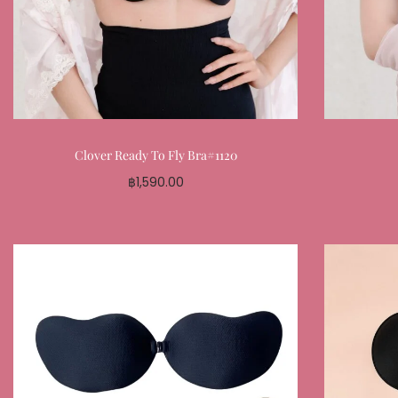
Clover Ready To Fly Bra#1120
฿
1,590.00
Select options
Add to My Favourite