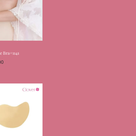
e Bra#1141
00
ptions
Favourite