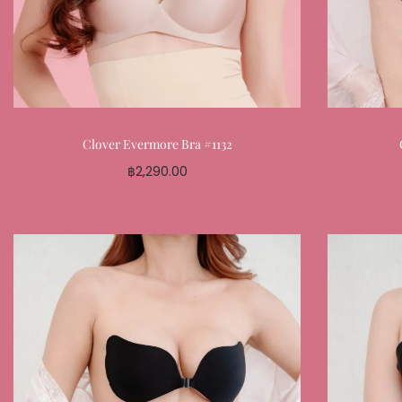
Clover Evermore Bra #1132
฿
2,290.00
Select options
Add to My Favourite