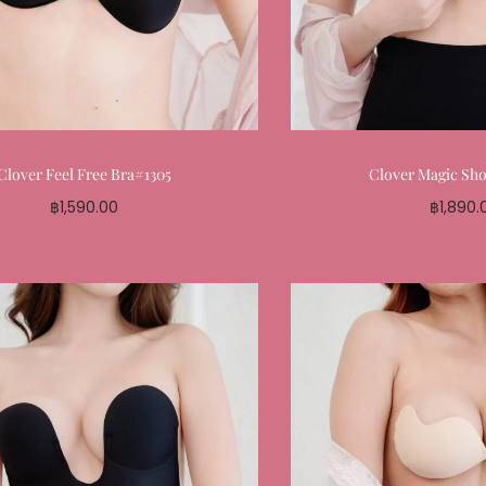
Clover Feel Free Bra#1305
Clover Magic Sh
฿
1,590.00
฿
1,890.
Select options
Select o
Add to My Favourite
Add to My 