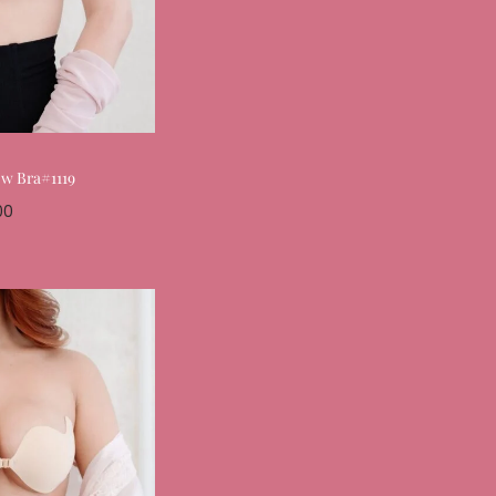
ow Bra#1119
00
ptions
Favourite