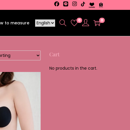
0
0
w to measure
Cart
No products in the cart.