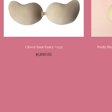
Clover Your Fancy #1335
Pretty l
฿
1,890.00
Select options
Add to My Favourite