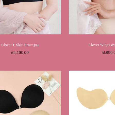
Clover U Skin Bra#1304
Clover Wing Lov
฿
2,490.00
฿
1,890.
Select options
Select o
Add to My Favourite
Add to My 