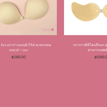
ite Bra บรากาวแบบผ้าไร้สาย ทรงกลม
บรากาวซิลิโคนปีกนก น
แบบ3D #3101
ทางการแพทย์
฿
1,190.00
฿
1,590.
Select options
Select o
Add to My Favourite
Add to My 