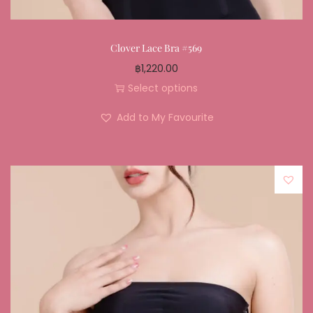
Clover Lace Bra #569
฿
1,220.00
Select options
Add to My Favourite