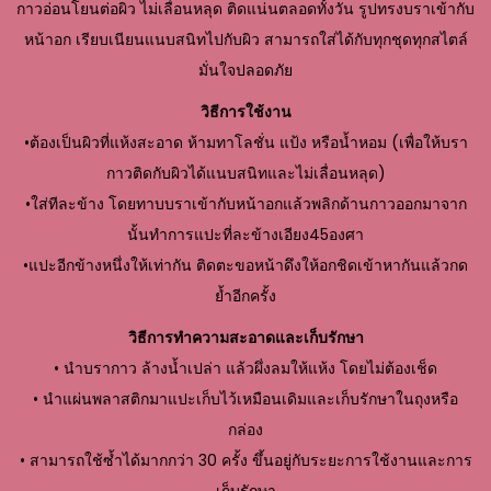
กาวอ่อนโยนต่อผิว ไม่เลื่อนหลุด ติดแน่นตลอดทั้งวัน รูปทรงบราเข้ากับ
หน้าอก เรียบเนียนแนบสนิทไปกับผิว สามารถใส่ได้กับทุกชุดทุกสไตล์
มั่นใจปลอดภัย
วิธีการใช้งาน
•ต้องเป็นผิวที่แห้งสะอาด ห้ามทาโลชั่น แป้ง หรือน้ำหอม (เพื่อให้บรา
กาวติดกับผิวได้แนบสนิทและไม่เลื่อนหลุด)
•ใส่ทีละข้าง โดยทาบบราเข้ากับหน้าอกแล้วพลิกด้านกาวออกมาจาก
นั้นทำการแปะที่ละข้างเอียง45องศา
•แปะอีกข้างหนึ่งให้เท่ากัน ติดตะขอหน้าดึงให้อกชิดเข้าหากันแล้วกด
ย้ำอีกครั้ง
วิธีการทำความสะอาดและเก็บรักษา
• นำบรากาว ล้างน้ำเปล่า แล้วผึ่งลมให้แห้ง โดยไม่ต้องเช็ด
• นำแผ่นพลาสติกมาแปะเก็บไว้เหมือนเดิมและเก็บรักษาในถุงหรือ
กล่อง
• สามารถใช้ซ้ำได้มากกว่า 30 ครั้ง ขึ้นอยู่กับระยะการใช้งานและการ