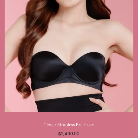
Clover Strapless Bra #1320
฿
2,490.00