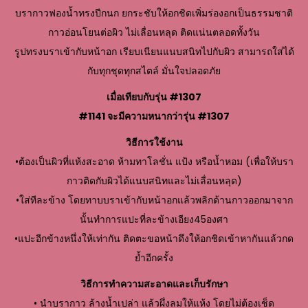
บรากาวฟองน้ำทรงปีกนก ยกระชับให้อกชิดเพิ่มร่องอกเป็นธรรมชาติ
กาวอ่อนโยนต่อผิว ไม่เลื่อนหลุด ติดแน่นตลอดทั้งวัน
รูปทรงบราเข้ากับหน้าอก เรียบเนียนแนบสนิทไปกับผิว สามารถใส่ได้
กับทุกชุดทุกสไตล์ มั่นใจปลอดภัย
เมื่อเทียบกับรุ่น #1307
#1141 จะมีความหนากว่ารุ่น #1307
วิธีการใช้งาน
•ต้องเป็นผิวที่แห้งสะอาด ห้ามทาโลชั่น แป้ง หรือน้ำหอม (เพื่อให้บรา
กาวติดกับผิวได้แนบสนิทและไม่เลื่อนหลุด)
•ใส่ทีละข้าง โดยทาบบราเข้ากับหน้าอกแล้วพลิกด้านกาวออกมาจาก
นั้นทำการแปะที่ละข้างเอียง45องศา
•แปะอีกข้างหนึ่งให้เท่ากัน ติดตะขอหน้าดึงให้อกชิดเข้าหากันแล้วกด
ย้ำอีกครั้ง
วิธีการทำความสะอาดและเก็บรักษา
• นำบรากาว ล้างน้ำเปล่า แล้วผึ่งลมให้แห้ง โดยไม่ต้องเช็ด