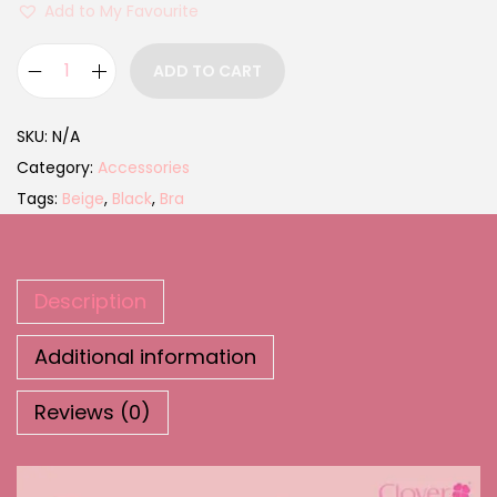
Add to My Favourite
ADD TO CART
SKU:
N/A
Category:
Accessories
Tags:
Beige
,
Black
,
Bra
Description
Additional information
Reviews (0)