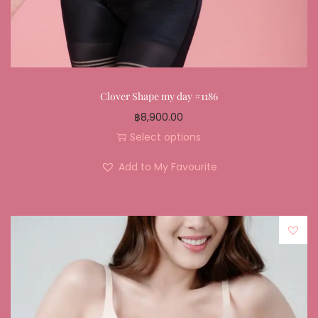
Clover Shape my day #1186
฿
8,900.00
Select options
Add to My Favourite