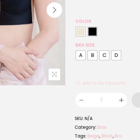
COLOR
BRA SIZE
A
B
C
D
Add to My Favourite
SKU:
N/A
Category:
Bras
Tags:
Beige
,
Black
,
Bra