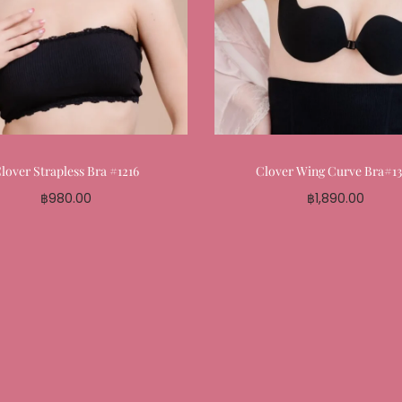
lover Strapless Bra #1216
Clover Wing Curve Bra#1
฿
980.00
฿
1,890.00
Select options
Select options
Add to My Favourite
Add to My Favouri