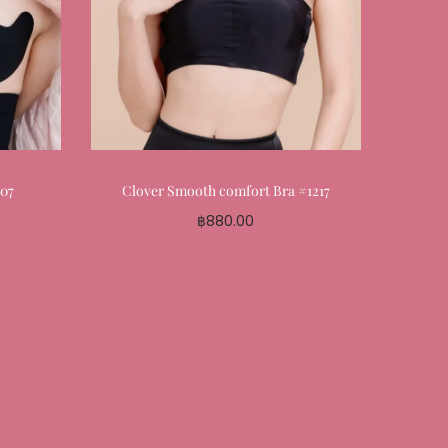
307
Clover Smooth comfort Bra #1217
฿
880.00
Select options
te
Add to My Favourite