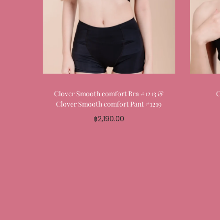
Clover Smooth comfort Bra #1213 &
C
Clover Smooth comfort Pant #1219
฿
2,190.00
Select options
Add to My Favourite